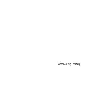
Wreszcie się ustatkuj