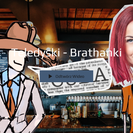
Teledyski - Brathanki
Odtwórz Wideo